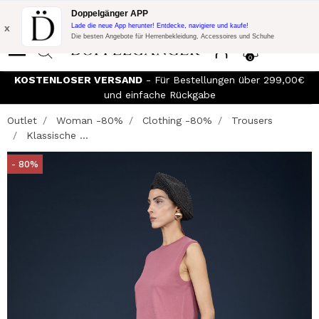
Blitzangebot:
10% Extra-Rabatt auf 300€ Einkauf mit Code:
Doppelgänger APP
DOPPEL300
x
Lade die neue App herunter! Entdecke, navigiere und kaufe!
Die besten Angebote für Herrenbekleidung, Accessoires und Schuhe
0
KOSTENLOSER VERSAND
- Für Bestellungen über 299,00€
und einfache Rückgabe
Outlet
Woman -80%
Clothing -80%
Trousers
Klassische ...
- 80%