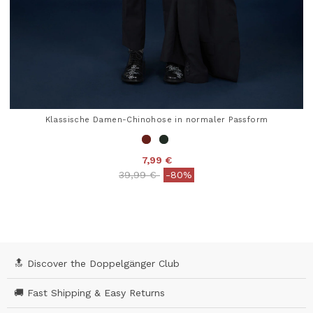
Klassische Damen-Chinohose in normaler Passform
7,99 €
Price reduced from
to
39,99 €
-80%
5 out of 5 Customer Rating
🔝 Discover the Doppelgänger Club
🚚 Fast Shipping & Easy Returns