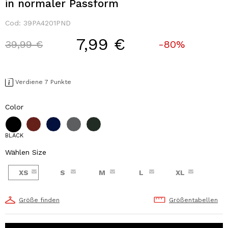
in normaler Passform
Cod:
39PA4201PND
7,99 €
Price reduced from
to
39,99 €
-80%
Verdiene 7 Punkte
Color
BLACK
Wählen Size
XS
S
M
L
XL
Größe finden
Größentabellen