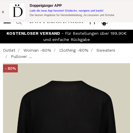
Blitzangebot:
10% Extra-Rabatt auf 300€ Einkauf mit Code:
Doppelgänger APP
DOPPEL300
x
Lade die neue App herunter! Entdecke, navigiere und kaufe!
Die besten Angebote für Herrenbekleidung, Accessoires und Schuhe
0
KOSTENLOSER VERSAND
- Für Bestellungen über 199,90€
und einfache Rückgabe
Outlet
Woman -80%
Clothing -80%
Sweaters
Pullover ...
- 80%