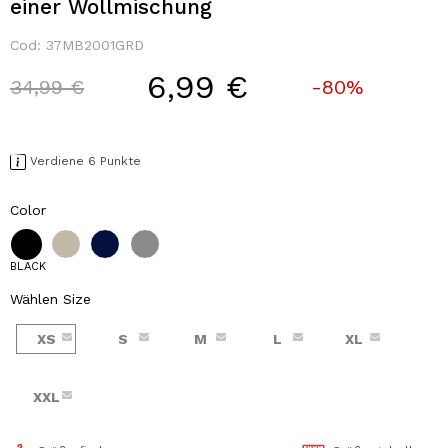
einer Wollmischung
Cod:
37MB2001GRD
6,99 €
Price reduced from
to
34,99 €
-80%
Verdiene 6 Punkte
Color
BLACK
Wählen Size
XS
S
M
L
XL
XXL