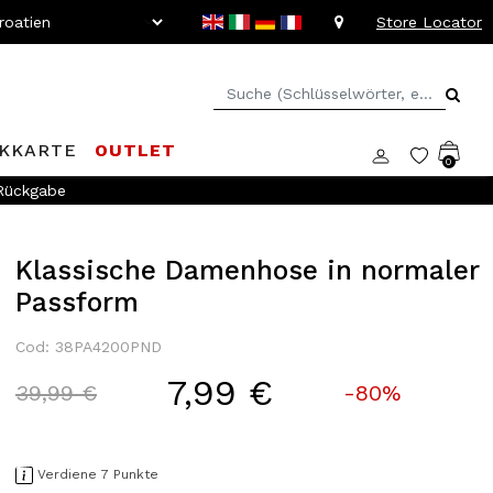
Store Locator
KKARTE
OUTLET
0
 Rückgabe
Klassische Damenhose in normaler
Passform
Cod: 38PA4200PND
7,99 €
Price reduced from
to
39,99 €
-80%
Verdiene 7 Punkte