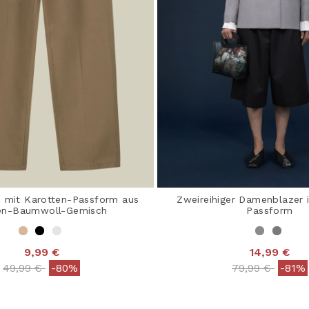
mit Karotten-Passform aus
Zweireihiger Damenblazer 
en-Baumwoll-Gemisch
Passform
9,99 €
14,99 €
Price reduced from
to
Price reduced
to
49,99 €
-80%
79,99 €
-81%
 out of 5 Customer Rating
3,8 out of 5 Customer