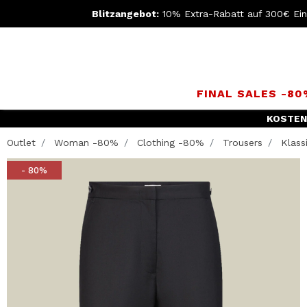
Blitzangebot:
10% Extra-Rabatt auf 300€ Ei
FINAL SALES -8
KOSTEN
Outlet
Woman -80%
Clothing -80%
Trousers
Klassi
- 80%