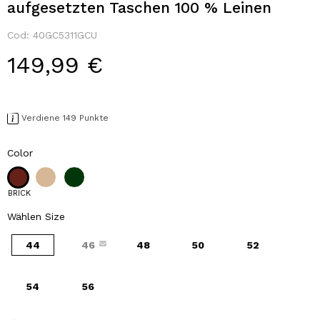
aufgesetzten Taschen 100 % Leinen
Cod:
40GC5311GCU
149,99 €
Verdiene 149 Punkte
Color
BRICK
Wählen Size
44
46
48
50
52
54
56