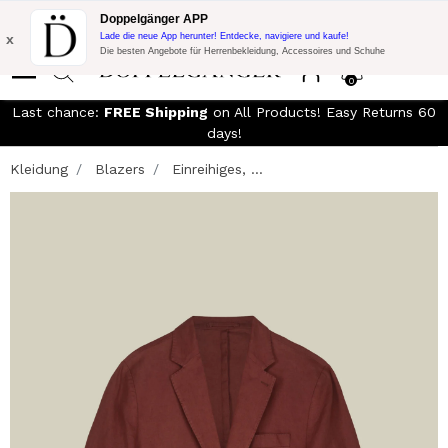
KOSTENLOSER VERSAND!
10% Extra-Rabatt auf 300€ Einkauf mit
Doppelgänger APP
Code:
DOPPEL300
x
Lade die neue App herunter! Entdecke, navigiere und kaufe!
Die besten Angebote für Herrenbekleidung, Accessoires und Schuhe
0
Last chance:
FREE Shipping
on All Products! Easy Returns 60
days!
Kleidung
Blazers
Einreihiges, ...