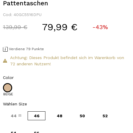
Pattentaschen
Cod:
40GC5516DPU
79,99 €
Price reduced from
to
139,99 €
-43%
Verdiene 79 Punkte
Achtung: Dieses Produkt befindet sich im Warenkorb von
72 anderen Nutzern!
Color
BEIGE
Wählen Size
44
46
48
50
52
54
56