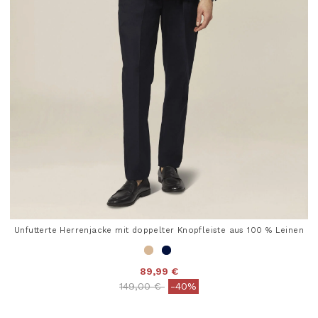
Unfutterte Herrenjacke mit doppelter Knopfleiste aus 100 % Leinen
89,99 €
Price reduced from
to
149,00 €
-40%
5 out of 5 Customer Rating