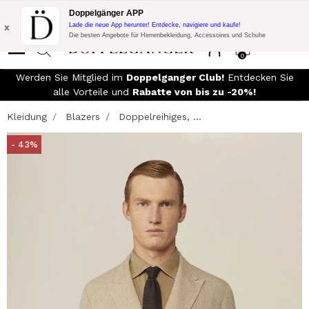
Blitzangebot:
10% Extra-Rabatt auf 300€ Einkauf mit Code:
Doppelgänger APP
DOPPEL300
x
Lade die neue App herunter! Entdecke, navigiere und kaufe!
Die besten Angebote für Herrenbekleidung, Accessoires und Schuhe
0
Werden Sie Mitglied im
Doppelganger Club!
Entdecken Sie
alle Vorteile und
Rabatte von bis zu -20%!
Kleidung
Blazers
Doppelreihiges, ...
- 43%