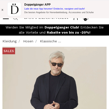
Blitzangebot:
10% Extra-Rabatt auf 300€ Einkauf mit Code:
Doppelgänger APP
DOPPEL300
x
Lade die neue App herunter! Entdecke, navigiere und kaufe!
Die besten Angebote für Herrenbekleidung, Accessoires und Schuhe
0
Werden Sie Mitglied im
Doppelganger Club!
Entdecken Sie
alle Vorteile und
Rabatte von bis zu -20%!
Kleidung
Hosen
Klassische ...
SALES