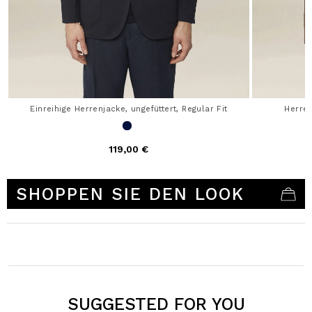
Einreihige Herrenjacke, ungefüttert, Regular Fit
Herre
119,00 €
3,3 out of 5 Customer Rating
SHOPPEN SIE DEN LOOK
SUGGESTED FOR YOU