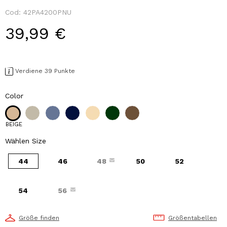
Cod:
42PA4200PNU
39,99 €
Verdiene 39 Punkte
Color
BEIGE
Wählen Size
44
46
48
50
52
54
56
Größe finden
Größentabellen