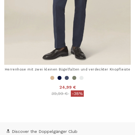
Herrenhose mit zwei kleinen Bügelfalten und verdeckter Knopfleiste
24,99 €
Price reduced from
to
39,99 €
-38%
3,8 out of 5 Customer Rating
🔝 Discover the Doppelgänger Club