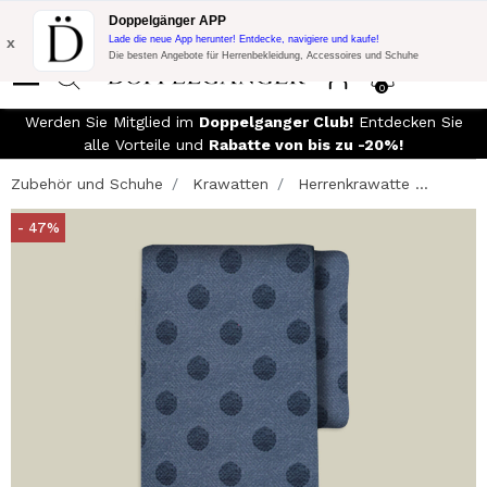
Blitzangebot:
10% Extra-Rabatt auf 300€ Einkauf mit Code:
Doppelgänger APP
DOPPEL300
x
Lade die neue App herunter! Entdecke, navigiere und kaufe!
Die besten Angebote für Herrenbekleidung, Accessoires und Schuhe
0
Werden Sie Mitglied im
Doppelganger Club!
Entdecken Sie
alle Vorteile und
Rabatte von bis zu -20%!
Zubehör und Schuhe
Krawatten
Herrenkrawatte ...
- 47%