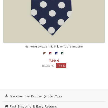
Herrenkrawatte mit Mikro-Tupfenmuster
7,99 €
Price reduced from
to
15,00 €
-47%
3,4 out of 5 Customer Rating
🔝 Discover the Doppelgänger Club
🚚 Fast Shipping & Easy Returns