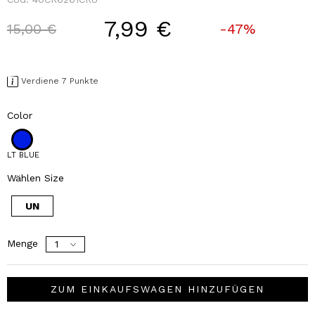
7,99 €
Price reduced from
to
15,00 €
-47%
Verdiene 7 Punkte
Color
LT BLUE
Wählen Size
UN
Menge
ZUM EINKAUFSWAGEN HINZUFÜGEN