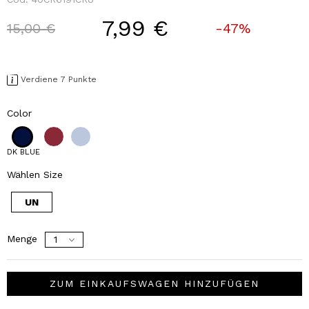
7,99 €
Price reduced from
to
15,00 €
-47%
Verdiene 7 Punkte
Color
DK BLUE
Wählen Size
UN
Menge
ZUM EINKAUFSWAGEN HINZUFÜGEN