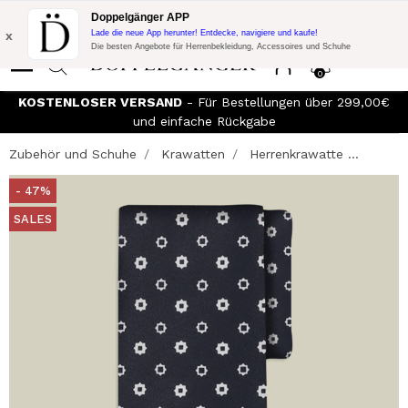
Blitzangebot:
10% Extra-Rabatt auf 300€ Einkauf mit Code:
Doppelgänger APP
DOPPEL300
x
Lade die neue App herunter! Entdecke, navigiere und kaufe!
Die besten Angebote für Herrenbekleidung, Accessoires und Schuhe
0
KOSTENLOSER VERSAND
- Für Bestellungen über 299,00€
und einfache Rückgabe
Zubehör und Schuhe
Krawatten
Herrenkrawatte ...
- 47%
SALES