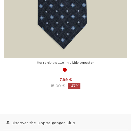
Herrenkrawatte mit Mikromuster
7,99 €
Price reduced from
to
15,00 €
-47%
4,1 out of 5 Customer Rating
🔝 Discover the Doppelgänger Club