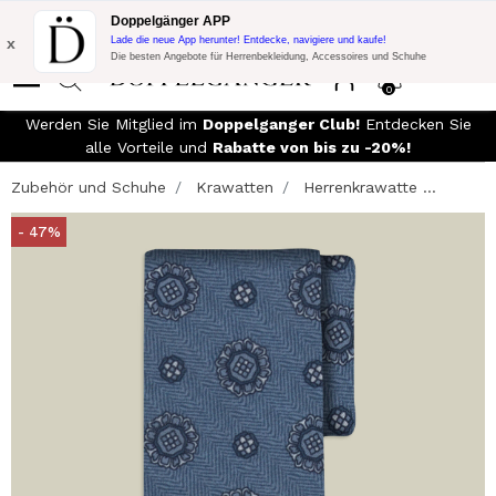
Blitzangebot:
10% Extra-Rabatt auf 300€ Einkauf mit Code:
Doppelgänger APP
DOPPEL300
x
Lade die neue App herunter! Entdecke, navigiere und kaufe!
Die besten Angebote für Herrenbekleidung, Accessoires und Schuhe
0
Werden Sie Mitglied im
Doppelganger Club!
Entdecken Sie
alle Vorteile und
Rabatte von bis zu -20%!
Zubehör und Schuhe
Krawatten
Herrenkrawatte ...
- 47%