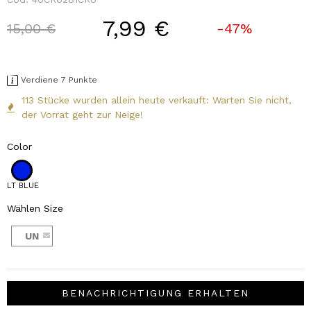
7,99 €
Price reduced from
to
15,00 €
-47%
Verdiene 7 Punkte
113 Stücke wurden allein heute verkauft: Warten Sie nicht,
der Vorrat geht zur Neige!
Color
LT BLUE
Wählen Size
UN
BENACHRICHTIGUNG ERHALTEN