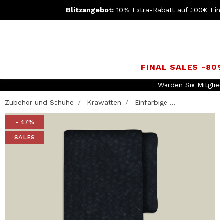
Blitzangebot:
10% Extra-Rabatt auf 300€ Ei
FINAL SALES -8
Werden Sie Mitgli
Zubehör und Schuhe
Krawatten
Einfarbige ...
- 47%
SALES