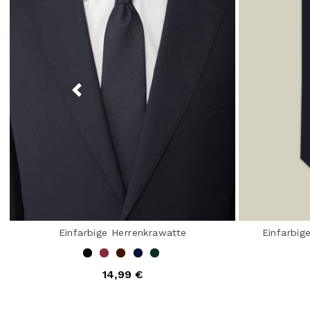
Einfarbige Herrenkrawatte
Einfarbig
14,99 €
5 out of 5 Customer Rating
4,9