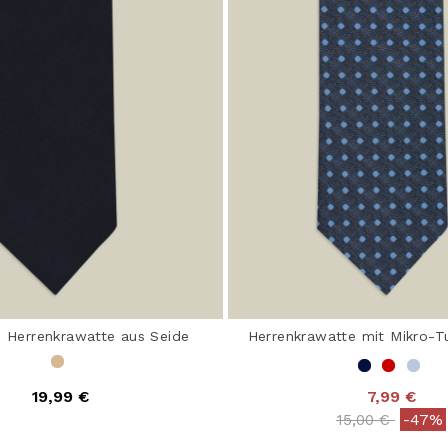
e Herrenkrawatte aus Seide
Herrenkrawatte mit Mikro-
19,99 €
7,99 €
 out of 5 Customer Rating
Price reduced
to
15,00 €
-47%
4,2 out of 5 Customer