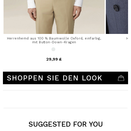
Herrenhemd aus 100 % Baumwolle Oxford, einfarbig,
He
mit Button-Down-Kragen
29,99 £
5 out of 5 Customer Rating
SHOPPEN SIE DEN LOOK
SUGGESTED FOR YOU