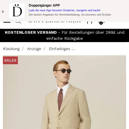
Blitzangebot:
10% Extra-Rabatt auf 300£ Einkauf mit Code:
Doppelgänger APP
DOPPEL300
x
Lade die neue App herunter! Entdecke, navigiere und kaufe!
Die besten Angebote für Herrenbekleidung, Accessoires und Schuhe
0
KOSTENLOSER VERSAND
- Für Bestellungen über 299£ und
einfache Rückgabe
Kleidung
Anzüge
Einfarbiges ...
SALES