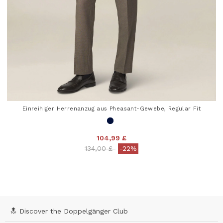
Einreihiger Herrenanzug aus Pheasant-Gewebe, Regular Fit
104,99 £
Price reduced from
to
134,00 £
-22%
4,5 out of 5 Customer Rating
🔝 Discover the Doppelgänger Club