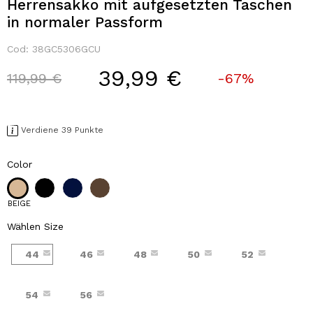
Herrensakko mit aufgesetzten Taschen
in normaler Passform
Cod:
38GC5306GCU
39,99 €
Price reduced from
to
119,99 €
-67%
Verdiene 39 Punkte
Color
BEIGE
Wählen Size
44
46
48
50
52
54
56