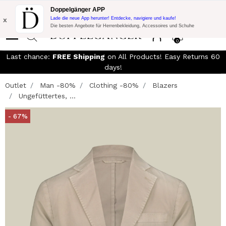
KOSTENLOSER VERSAND!
10% Extra-Rabatt auf 300€ Einkauf mit
Doppelgänger APP
Code:
DOPPEL300
x
Lade die neue App herunter! Entdecke, navigiere und kaufe!
Die besten Angebote für Herrenbekleidung, Accessoires und Schuhe
0
Last chance:
FREE Shipping
on All Products! Easy Returns 60
days!
Outlet
Man -80%
Clothing -80%
Blazers
Ungefüttertes, ...
- 67%