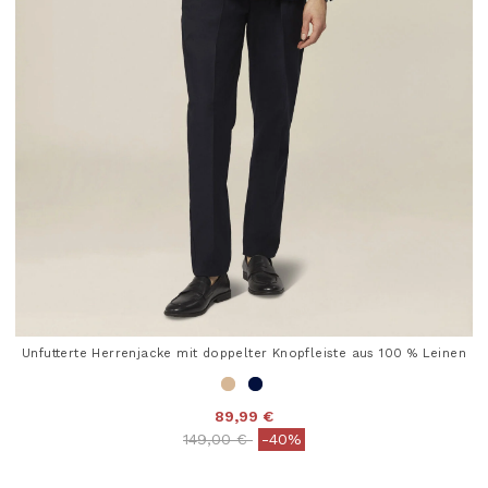
Unfutterte Herrenjacke mit doppelter Knopfleiste aus 100 % Leinen
89,99 €
Price reduced from
to
149,00 €
-40%
5 out of 5 Customer Rating