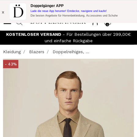
Blitzangebot:
10% Extra-Rabatt auf 300€ Einkauf mit Code:
Doppelgänger APP
DOPPEL300
x
Lade die neue App herunter! Entdecke, navigiere und kaufe!
Die besten Angebote für Herrenbekleidung, Accessoires und Schuhe
0
KOSTENLOSER VERSAND
- Für Bestellungen über 299,00€
und einfache Rückgabe
Kleidung
Blazers
Doppelreihiges, ...
- 43%