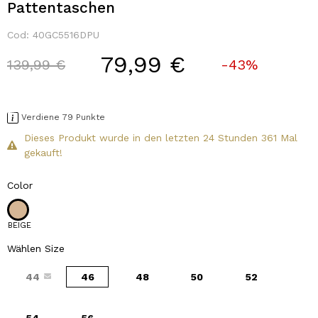
Pattentaschen
Cod:
40GC5516DPU
79,99 €
Price reduced from
to
139,99 €
-43%
Verdiene 79 Punkte
Dieses Produkt wurde in den letzten 24 Stunden 361 Mal
gekauft!
Color
BEIGE
Wählen Size
44
46
48
50
52
54
56