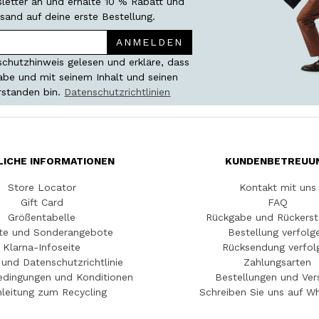
etter an und erhalte 10 % Rabatt und
sand auf deine erste Bestellung.
ANMELDEN
chutzhinweis gelesen und erkläre, dass
habe und mit seinem Inhalt und seinen
rstanden bin.
Datenschutzrichtlinien
LICHE INFORMATIONEN
KUNDENBETREUU
Store Locator
Kontakt mit uns
Gift Card
FAQ
Größentabelle
Rückgabe und Rückerst
te und Sonderangebote
Bestellung verfolg
Klarna-Infoseite
Rücksendung verfol
und Datenschutzrichtlinie
Zahlungsarten
edingungen und Konditionen
Bestellungen und Ver
leitung zum Recycling
Schreiben Sie uns auf W