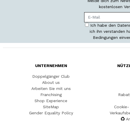
Melde dich zum Newsl
kostenlosen Ver
Ich habe den Datens
ich ihn verstanden 
Bedingungen einve
UNTERNEHMEN
NÜTZ
Doppelgänger Club
About us
Arbeiten Sie mit uns
Franchising
Rabat
Shop Experience
SiteMap
Cookie- 
Gender Equality Policy
Verkaufsb
An