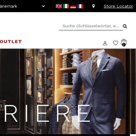
Store Locator
OUTLET
0
RIERE